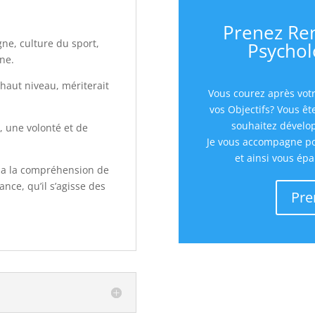
Prenez Re
gne, culture du sport,
Psychol
ne.
haut niveau, mériterait
Vous courez après votr
vos Objectifs? Vous ê
souhaitez dévelop
rt, une volonté et de
Je vous accompagne pour
et ainsi vous épa
ela la compréhension de
ance, qu’il s’agisse des
Pre