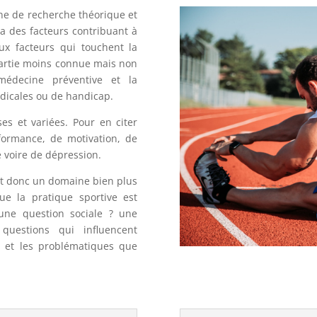
ine de recherche théorique et
 va des facteurs contribuant à
ux facteurs qui touchent la
 partie moins connue mais non
médecine préventive et la
édicales ou de handicap.
s et variées. Pour en citer
formance, de motivation, de
e voire de dépression.
t donc un domaine bien plus
que la pratique sportive est
une question sociale ? une
uestions qui influencent
 et les problématiques que